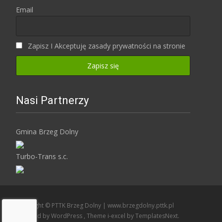
Email
Zapisz I Akceptuję zasady prywatności na stronie
Nasi Partnerzy
Gmina Brzeg Dolny
Turbo-Trans s.c.
Copyright © PTTK Brzeg Dolny | www.brzegdolny.pttk.pl
Powered by WordPress
, Theme
i-excel
by TemplatesNext.