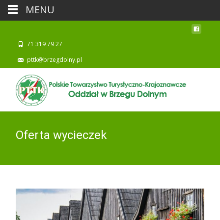
MENU
71 319 79 27
pttk@brzegdolny.pl
Oferta wycieczek