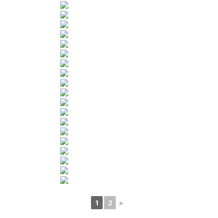
1
2
►