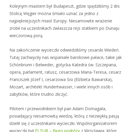
Kolejnym miastem był Budapeszt, gdzie spędziliśmy 2 dni.
Stolicę Węgier można śmiało uznać za jedno z
najpiękniejszych miast Europy. Niesamowite wrażenie
zrobił na uczestnikach zwłaszcza rejs statkiem po Dunaju
wieczorową porą.
Na zakończenie wycieczki odwiedziliśmy cesarski Wiedeń.
Tutaj zachwyciły nas wspaniałe barokowe pałace, takie jak
Schönbrunn i Belweder, gotycka Katedra św. Szczepana,
opera, parlament, ratusz, cesarzowa Maria-Teresa, cesarz
Franciszek Józef I, cesarzowa Sisi (Elżbieta Bawarska),
Mozart, architekt Hundertwasser, i wiele innych osób i
zabytków, które trudno zliczyć.
Pilotem i przewodnikiem był pan Adam Domagała,
posiadający niesamowitą wiedzę, którą z niezwykłą pasją
dzielił się z uczestnikami wycieczki. Współorganizatorem
wycieczki był
ELTUR – Biuro podróży
z Wrocławia, które