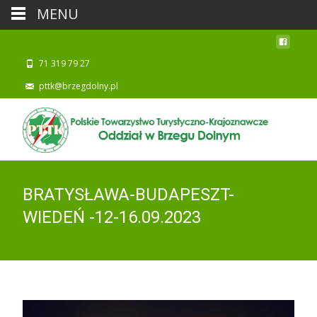
MENU
71 319 79 27
pttk@brzegdolny.pl
BRATYSŁAWA-BUDAPESZT-
WIEDEŃ -12-16.09.2023