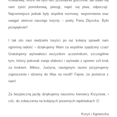
Kowalowej. Może nie było tam przesadnie gościnnie, ale udało się
nam zjeść pomidorową, pierogi, napić się piwa, odpocząć.
Najcenniejsze jednak były wspólne rozmowy, wspomnienia oraz
uwaga! wiersze naszego turysty – poety Pana Zbyszka. Było
przepięknie!!
I tak oto nasi niedzielni turyści po raz kolejny sprawili nam
ogromną radość – dziękujemy Wam za wspólnie spędzony czas!
Gratulujemy wytrwałości wszystkim uczestnikom, szczególnie
tym, którzy pokonali swoje słabości i wytrwale z uporem szli krok
za krokiem. Miłosz, Justyna, następnym razem przyjmujemy
zaproszenie i idziemy do Was na rosół!! Fajnie, że jesteście z
nam!
Za bezpieczną jazdę dziękujemy naszemu kierowcy Krzysiowi, i
cóż, do zobaczenia na kolejnych jesiennych wędrówkach 🙂
Krzyś i Agnieszka