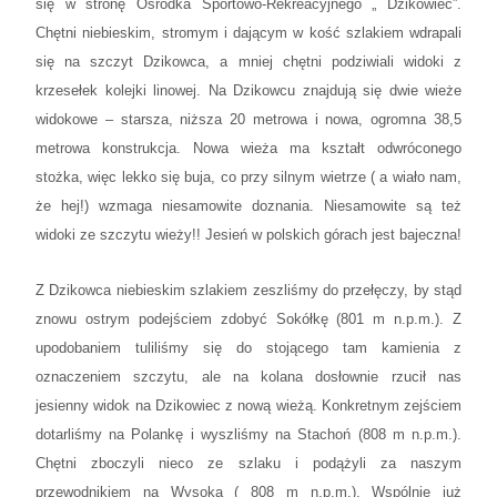
się w stronę Ośrodka Sportowo-Rekreacyjnego „ Dzikowiec”.
Chętni niebieskim, stromym i dającym w kość szlakiem wdrapali
się na szczyt Dzikowca, a mniej chętni podziwiali widoki z
krzesełek kolejki linowej. Na Dzikowcu znajdują się dwie wieże
widokowe – starsza, niższa 20 metrowa i nowa, ogromna 38,5
metrowa konstrukcja. Nowa wieża ma kształt odwróconego
stożka, więc lekko się buja, co przy silnym wietrze ( a wiało nam,
że hej!) wzmaga niesamowite doznania. Niesamowite są też
widoki ze szczytu wieży!! Jesień w polskich górach jest bajeczna!
Z Dzikowca niebieskim szlakiem zeszliśmy do przełęczy, by stąd
znowu ostrym podejściem zdobyć Sokółkę (801 m n.p.m.). Z
upodobaniem tuliliśmy się do stojącego tam kamienia z
oznaczeniem szczytu, ale na kolana dosłownie rzucił nas
jesienny widok na Dzikowiec z nową wieżą. Konkretnym zejściem
dotarliśmy na Polankę i wyszliśmy na Stachoń (808 m n.p.m.).
Chętni zboczyli nieco ze szlaku i podążyli za naszym
przewodnikiem na Wysoką ( 808 m n.p.m.). Wspólnie już