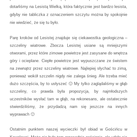
dotarliśmy na Lesistą Wielką, która faktycznie jest bardzo lesista,
gdyby nie tabliczka z oznaczeniem szczytu można by spokojnie
nie wiedzieć, że się tu było.
Parę kroków od Lesistej znajduje się ciekawostka geologiczna –
szczeliny wiatrowe. Zbocza Lesistej usiane są mniejszymi
otworami, przez które zimowe powietrze jest zasysane do wnętrza
góry i ocieplane. Ciepłe powietrze jest wypuszczane ze świstem
na zewnątrz przez szczeliny wiatrowe. Najlepiej słychać to zimą,
ponieważ wokół szczelin nigdy nie zalega śnieg.
Ale trzeba mieć
dużo szczęścia, by to usłyszeć 🙂
My tylko zaglądaliśmy w głąb
szczeliny, co prawda była propozycja, by najmłodszych
uczestników wysłać tam w głąb, na rekonesans, ale ostatecznie
stwierdziliśmy, że przydadzą nam się jeszcze na innych
wyprawach 🙂
Ostatnim punktem naszej wycieczki był obiad w Gościńcu w