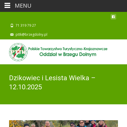
MENU
71 319 79 27
pttk@brzegdolny.pl
Dzikowiec i Lesista Wielka –
12.10.2025