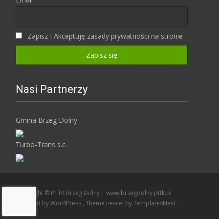
Zapisz I Akceptuję zasady prywatności na stronie
Nasi Partnerzy
Gmina Brzeg Dolny
Turbo-Trans s.c.
Copyright © PTTK Brzeg Dolny | www.brzegdolny.pttk.pl
Powered by WordPress
, Theme
i-excel
by TemplatesNext.